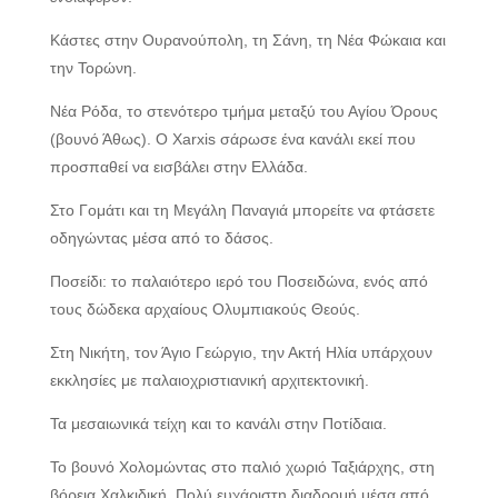
Κάστες στην Ουρανούπολη, τη Σάνη, τη Νέα Φώκαια και
την Τορώνη.
Νέα Ρόδα, το στενότερο τμήμα μεταξύ του Αγίου Όρους
(βουνό Άθως). Ο Xarxis σάρωσε ένα κανάλι εκεί που
προσπαθεί να εισβάλει στην Ελλάδα.
Στο Γομάτι και τη Μεγάλη Παναγιά μπορείτε να φτάσετε
οδηγώντας μέσα από το δάσος.
Ποσείδι: το παλαιότερο ιερό του Ποσειδώνα, ενός από
τους δώδεκα αρχαίους Ολυμπιακούς Θεούς.
Στη Νικήτη, τον Άγιο Γεώργιο, την Ακτή Ηλία υπάρχουν
εκκλησίες με παλαιοχριστιανική αρχιτεκτονική.
Τα μεσαιωνικά τείχη και το κανάλι στην Ποτίδαια.
Το βουνό Χολομώντας στο παλιό χωριό Ταξιάρχης, στη
βόρεια Χαλκιδική. Πολύ ευχάριστη διαδρομή μέσα από