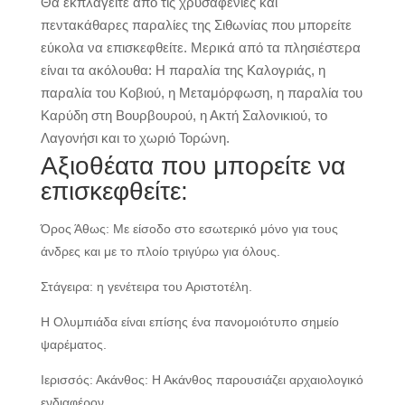
Θα εκπλαγείτε από τις χρυσαφένιες και
πεντακάθαρες παραλίες της Σιθωνίας που μπορείτε
εύκολα να επισκεφθείτε. Μερικά από τα πλησιέστερα
είναι τα ακόλουθα: Η παραλία της Καλογριάς, η
παραλία του Κοβιού, η Μεταμόρφωση, η παραλία του
Καρύδη στη Βουρβουρού, η Ακτή Σαλονικιού, το
Λαγονήσι και το χωριό Τορώνη.
Αξιοθέατα που μπορείτε να
επισκεφθείτε:
Όρος Άθως: Με είσοδο στο εσωτερικό μόνο για τους
άνδρες και με το πλοίο τριγύρω για όλους.
Στάγειρα: η γενέτειρα του Αριστοτέλη.
Η Ολυμπιάδα είναι επίσης ένα πανομοιότυπο σημείο
ψαρέματος.
Ιερισσός: Ακάνθος: Η Ακάνθος παρουσιάζει αρχαιολογικό
ενδιαφέρον.